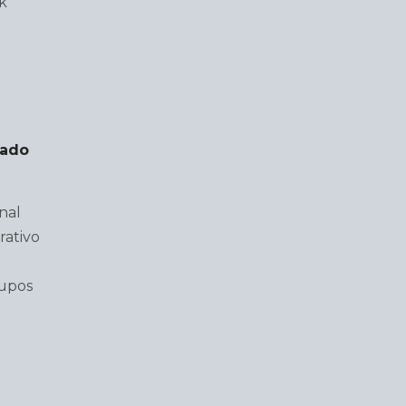
k
lado
nal
rativo
rupos