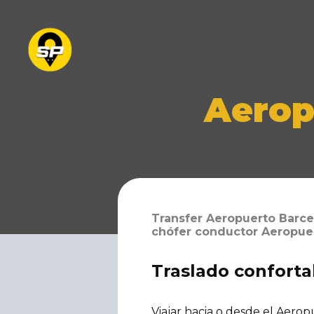
Aerop
Transfer Aeropuerto Barcel
chófer conductor Aeropuert
Traslado conforta
Viajar hacia o desde el Aero