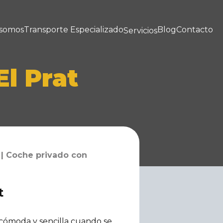
 somos
Transporte Especializado
Blog
Contacto
Servicios
l Prat
 | Coche privado con
t
 cómoda y sencilla cuando se