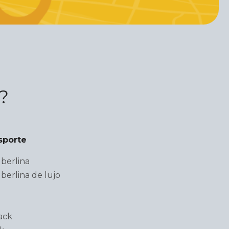
?
sporte
berlina
berlina de lujo
ack