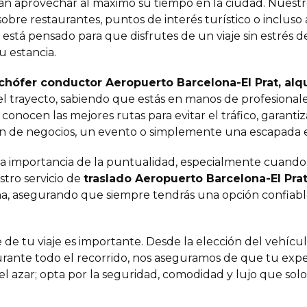
ean aprovechar al máximo su tiempo en la ciudad. Nues
bre restaurantes, puntos de interés turístico o incluso 
odo está pensado para que disfrutes de un viaje sin estr
u estancia.
chófer conductor Aeropuerto Barcelona-El Prat, alqu
del trayecto, sabiendo que estás en manos de profesional
y conocen las mejores rutas para evitar el tráfico, garant
ión de negocios, un evento o simplemente una escapada 
a importancia de la puntualidad, especialmente cuando 
stro servicio de
traslado Aeropuerto Barcelona-El Pra
ana, asegurando que siempre tendrás una opción confiable
 de tu viaje es importante. Desde la elección del vehículo
rante todo el recorrido, nos aseguramos de que tu exper
el azar; opta por la seguridad, comodidad y lujo que sol