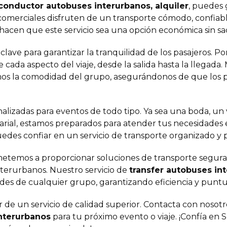
conductor autobuses interurbanos, alquiler
, puedes 
 comerciales disfruten de un transporte cómodo, confiab
 hacen que este servicio sea una opción económica sin sacr
s clave para garantizar la tranquilidad de los pasajeros. Po
cada aspecto del viaje, desde la salida hasta la llegada
s la comodidad del grupo, asegurándonos de que los pa
izadas para eventos de todo tipo. Ya sea una boda, un vi
arial, estamos preparados para atender tus necesidades e
uedes confiar en un servicio de transporte organizado y p
etemos a proporcionar soluciones de transporte seguras
terurbanos. Nuestro servicio de
transfer autobuses in
ades de cualquier grupo, garantizando eficiencia y puntu
r de un servicio de calidad superior. Contacta con nosot
interurbanos
para tu próximo evento o viaje. ¡Confía en S