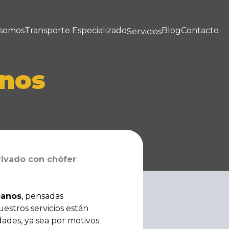
 somos
Transporte Especializado
Blog
Contacto
Servicios
anos
rivado con chófer
banos
, pensadas
stros servicios están
dades, ya sea por motivos