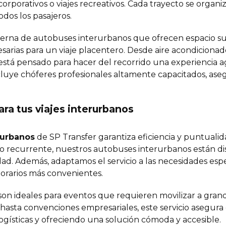
 corporativos o viajes recreativos. Cada trayecto se orga
odos los pasajeros.
rna de autobuses interurbanos que ofrecen espacio su
sarias para un viaje placentero. Desde aire acondicionad
está pensado para hacer del recorrido una experiencia 
luye chóferes profesionales altamente capacitados, ase
ara tus viajes interurbanos
rurbanos
de SP Transfer garantiza eficiencia y puntualid
io recurrente, nuestros autobuses interurbanos están dis
dad. Además, adaptamos el servicio a las necesidades esp
horarios más convenientes.
on ideales para eventos que requieren movilizar a gran
hasta convenciones empresariales, este servicio asegura 
gísticas y ofreciendo una solución cómoda y accesible.