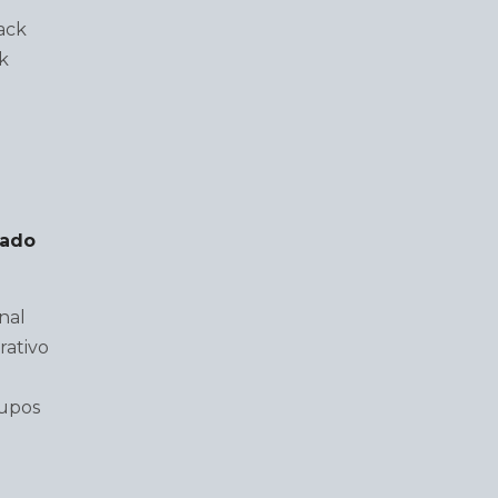
ack
k
lado
nal
rativo
rupos