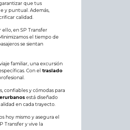
garantizar que tus
le y puntual. Además,
ificar calidad.
r ello, en SP Transfer
. Minimizamos el tiempo de
sajeros se sientan
aje familiar, una excursión
specíficas. Con el
traslado
rofesional.
, confiables y cómodas para
terurbanos
está diseñado
alidad en cada trayecto.
ros hoy mismo y asegura el
P Transfer y vive la