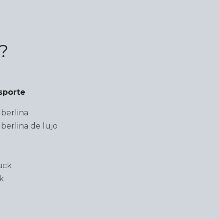
?
sporte
berlina
berlina de lujo
ack
k