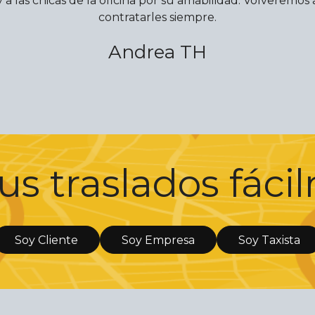
y a las chicas de la oficina por su amabilidad. Volveremos 
contratarles siempre.
Andrea TH
us traslados fác
Soy Cliente
Soy Empresa
Soy Taxista