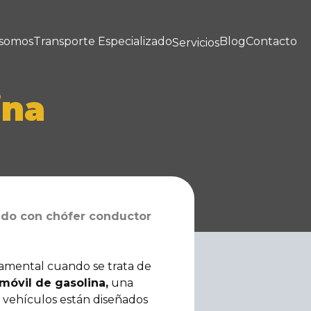
 somos
Transporte Especializado
Blog
Contacto
Servicios
ina
vado con chófer conductor
damental cuando se trata de
móvil de gasolina,
una
s vehículos están diseñados