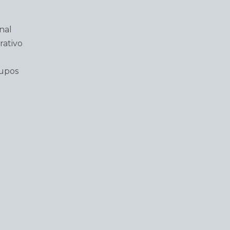
nal
rativo
rupos