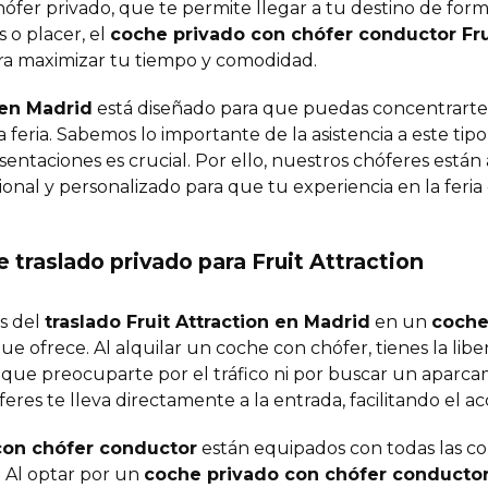
ófer privado, que te permite llegar a tu destino de for
s o placer, el
coche privado con chófer conductor Frui
ara maximizar tu tiempo y comodidad.
n en Madrid
está diseñado para que puedas concentrarte
a feria. Sabemos lo importante de la asistencia a este tipo
entaciones es crucial. Por ello, nuestros chóferes están
ional y personalizado para que tu experiencia en la feria
e traslado privado para Fruit Attraction
s del
traslado Fruit Attraction en Madrid
en un
coche
 que ofrece. Al alquilar un coche con chófer, tienes la libe
s que preocuparte por el tráfico ni por buscar un aparca
eres te lleva directamente a la entrada, facilitando el ac
con chófer conductor
están equipados con todas las 
. Al optar por un
coche privado con chófer conductor 