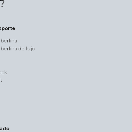
?
sporte
berlina
berlina de lujo
ack
k
lado