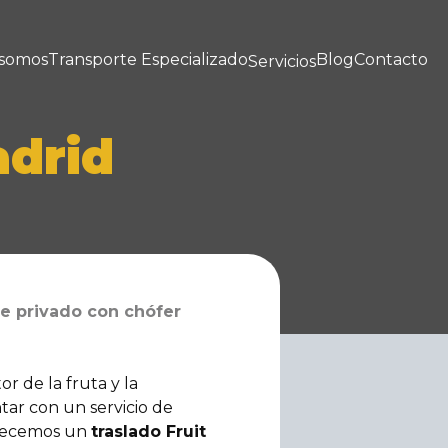
 somos
Transporte Especializado
Blog
Contacto
Servicios
adrid
che privado con chófer
r de la fruta y la
ntar con un servicio de
Ofrecemos un
traslado Fruit