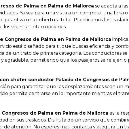
gresos de Palma en Palma de Mallorca
se adapta a la
iduales. Ya sea para una visita a un congreso, una feria o
cio garantiza una cobertura total. Planificamos los tras
 los viajes sin interrupciones.
 de Congresos de Palma en Palma de Mallorca
implica
ervicio está diseñado para ti, que buscas eficiencia y con
ncia de un trato de primera categoría. Los conductores s
 agradable, permitiendo que los pasajeros se relajen o
con chófer conductor Palacio de Congresos de Pal
ción para garantizar que los desplazamientos sean un
vicio permite centrarse en lo importante mientras el tran
de Congresos de Palma en Palma de Mallorca
es la re
idad en sus traslados. Disfruta de un servicio que combi
el de atención. No esperes más, contacta y asegura un tra