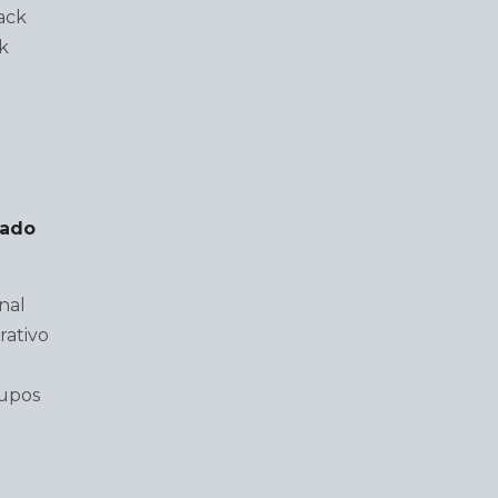
ack
k
lado
nal
rativo
rupos