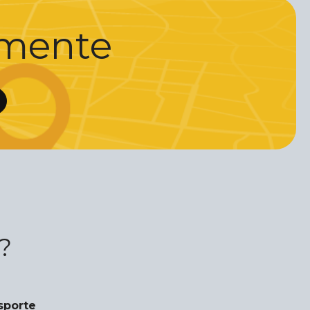
ilmente
?
sporte