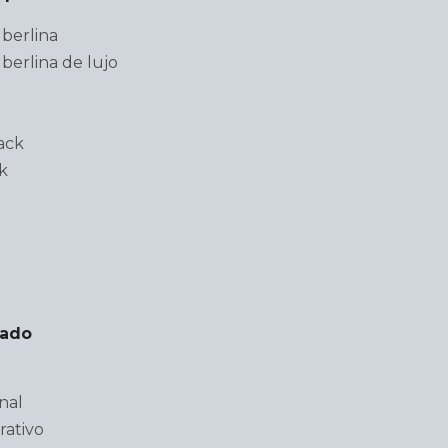
berlina
berlina de lujo
ack
k
lado
nal
rativo