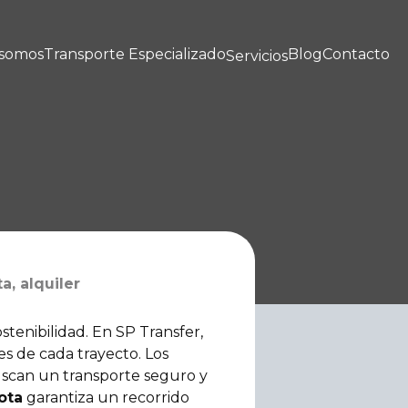
 somos
Transporte Especializado
Blog
Contacto
Servicios
, alquiler
stenibilidad. En SP Transfer,
es de cada trayecto. Los
buscan un transporte seguro y
ota
garantiza un recorrido