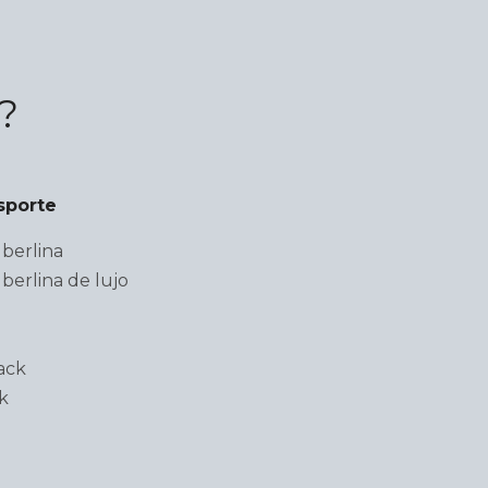
?
sporte
berlina
berlina de lujo
ack
k