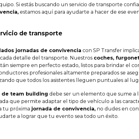
ipo. Si estás buscando un servicio de transporte confiab
vencia,
estamos aquí para ayudarte a hacer de ese eve
rvicio de transporte
slados jornadas de convivencia
con SP Transfer implic
cada detalle del transporte. Nuestros
coches, furgone
tán siempre en perfecto estado, listos para brindar el co
conductores profesionales altamente preparados se aseg
izando que todos los asistentes lleguen puntuales al lug
s de team building
debe ser un elemento que sume a la 
da que permite adaptar el tipo de vehículo a las caracte
a tu próxima
jornada de convivencia,
no dudes en cont
arte a lograr que tu evento sea todo un éxito.