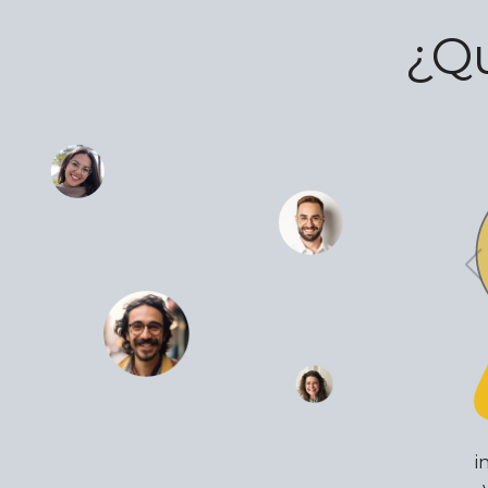
¿Qu
i