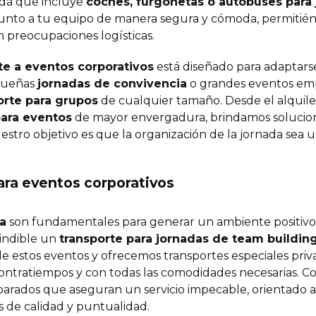
iada que incluye
coches, furgonetas o autobuses para 
junto a tu equipo de manera segura y cómoda, permitién
 preocupaciones logísticas.
te a eventos corporativos
está diseñado para adaptarse
equeñas
jornadas de convivencia
o grandes eventos emp
orte para grupos
de cualquier tamaño. Desde el alquil
para eventos
de mayor envergadura, brindamos solucio
estro objetivo es que la organización de la jornada sea 
ara eventos corporativos
a
son fundamentales para generar un ambiente positivo e
cindible un
transporte para jornadas de team buildin
 estos eventos y ofrecemos transportes especiales priv
 contratiempos y con todas las comodidades necesarias.
arados que aseguran un servicio impecable, orientado a 
s de calidad y puntualidad.