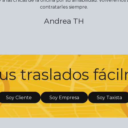
y a las chicas de la oficina por su amabilidad. Volveremos 
contratarles siempre.
Andrea TH
us traslados fác
Soy Cliente
Soy Empresa
Soy Taxista