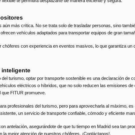
 flexible te permitirá desplazarte de manera eficiente y segura.
ositores
es aún más crítica. No se trata solo de trasladar personas, sino tamb
os ofrecen vehículos adaptados para transportar equipos de gran tama
ir chóferes con experiencia en eventos masivos, lo que garantiza un 
inteligente
ro del turismo, optar por transporte sostenible es una declaración 
hículos eléctricos o híbridos, que no solo reducen las emisiones de
dad que FITUR promueve.
ara profesionales del turismo, pero para aprovecharla al máximo, es 
sistente, un servicio de transporte confiable, cómodo y eficiente marc
 con antelación, asegurándote de que tu tiempo en Madrid sea tan pr
con la mejor atención de nuestros chóferes. ¡Contáctanos!.