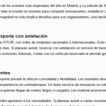
no de los eventos más esperados del año en Madrid, y su edición de 2
de todo el mundo se reunirán para compartir innovaciones, establecer 
agnitud no solo implica desafíos para sus organizadores, sino tambi
ansporte con antelación
e FITUR, con miles de visitantes nacionales e internacionales. Esto 
 días. Si planeas asistir, reservar con antelación un servicio de tra
o momento. Además, contar con un vehículo reservado te permite gest
entes
porte privado te ofrecen comodidad y flexibilidad. Los traslados desde 
periencia sin contratiempos. Un buen servicio de transporte no solo
ra quienes llegan de vuelos largos o cargados con material promocion
den ajustarse a tus necesidades. Si planeas asistir a varias reuniones