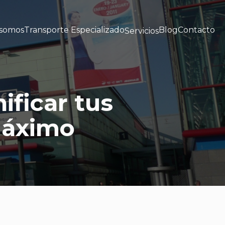
 somos
Transporte Especializado
Blog
Contacto
Servicios
ificar tus
 máximo